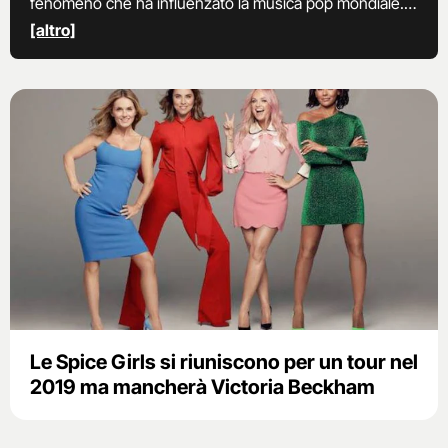
fenomeno che ha influenzato la musica pop mondiale.
Le Spice Girls, e cioè Geri Halliwell, Victoria Adams,
[altro]
Emma Bunton, Melanie Brown e Melanie Chisholm,
hanno superato ogni record, vendendo dal 1994 più di
75 milioni di dischi in tutto il mondo. Dopo aver scalato
le classifiche internazionali al grido di “Girl Power”, con
l’addio di Geri il gruppo si è sciolto nel 1998. Si sono
riunite nel 2007 per un tour mondiale, prima di dare
l’addio definitivo ai fan con una performance nel corso
della cerimonia di chiusura delle Olimpiadi di Londra del
2012. “Wannabe”, “Say You’ll Be There”, “Spice Up Your
Life” e “Goodbye” sono tra le hit più famose.
Le Spice Girls si riuniscono per un tour nel
2019 ma mancherà Victoria Beckham