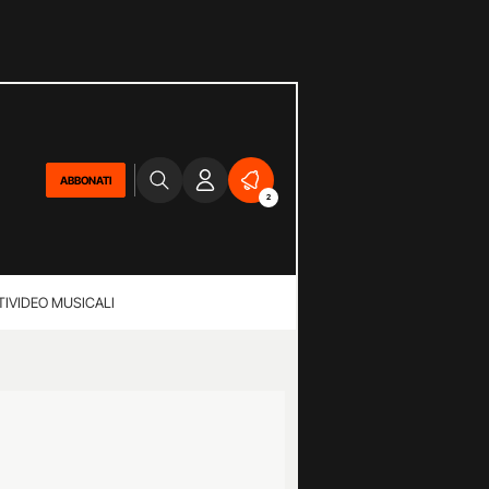
ABBONATI
2
TI
VIDEO MUSICALI