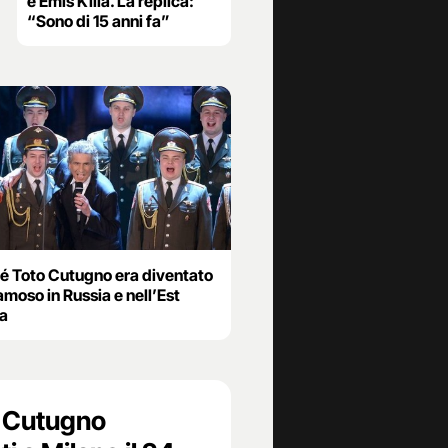
e Emis Killa. La replica:
“Sono di 15 anni fa”
é Toto Cutugno era diventato
amoso in Russia e nell’Est
a
to Cutugno