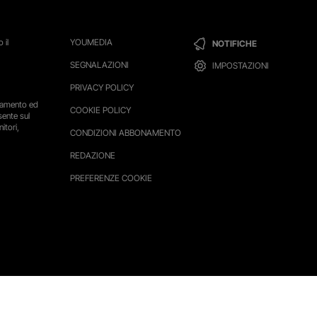
 il
YOUMEDIA
NOTIFICHE
SEGNALAZIONI
IMPOSTAZIONI
PRIVACY POLICY
ttamento ed
COOKIE POLICY
sente sul
itori,
CONDIZIONI ABBONAMENTO
REDAZIONE
PREFERENZE COOKIE