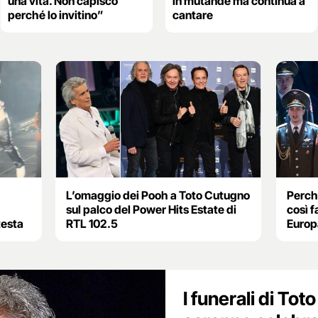
una vita. Non capisco
in mutande ma continua a
perché lo invitino”
cantare
L’omaggio dei Pooh a Toto Cutugno
Perch
sul palco del Power Hits Estate di
così f
testa
RTL 102.5
Europ
I funerali di To