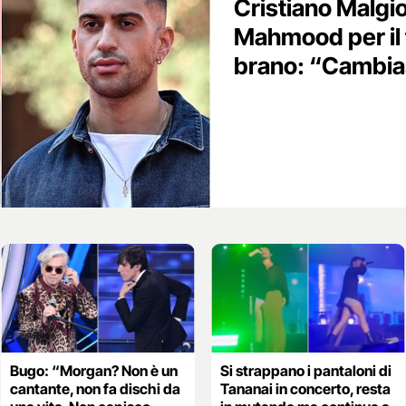
Cristiano Malgio
Mahmood per il 
brano: “Cambia
Bugo: “Morgan? Non è un
Si strappano i pantaloni di
cantante, non fa dischi da
Tananai in concerto, resta