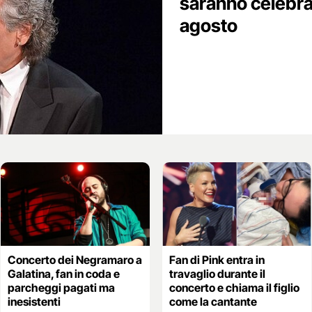
saranno celebrat
agosto
Concerto dei Negramaro a
Fan di Pink entra in
Galatina, fan in coda e
travaglio durante il
parcheggi pagati ma
concerto e chiama il figlio
inesistenti
come la cantante