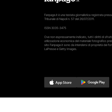
Fanpage.it è una testata giornalistica registrata presso
Tribunale di Napoli n. 57 del 26/07/2011.
ISSN 3035-3475
Ove non espressamente indicato, tutti i diritti di sfru
utilizzazione economica del materiale fotografico pre
sito Fanpage.it sono da intendersi di proprietà dei forn
LaPresse e Getty Images.