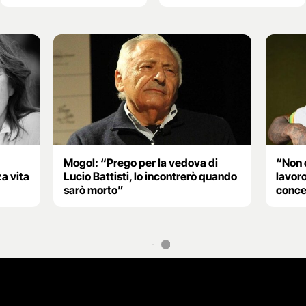
Mogol: “Prego per la vedova di
“Non 
a vita
Lucio Battisti, lo incontrerò quando
lavoro
sarò morto”
concer