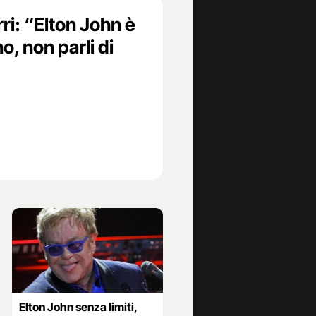
ri: “Elton John è
, non parli di
Elton John senza limiti,