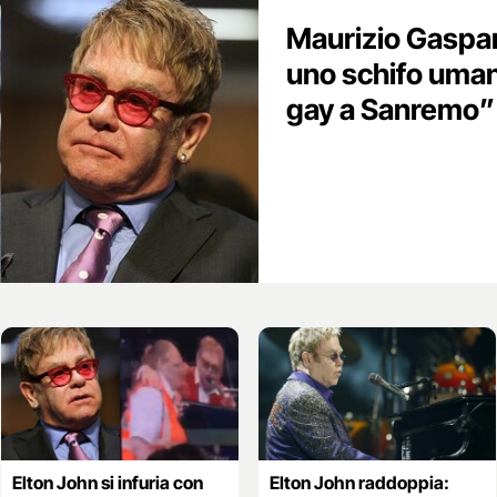
Maurizio Gaspar
uno schifo umano
gay a Sanremo”
Elton John si infuria con
Elton John raddoppia: