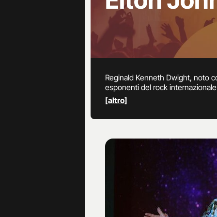
Elton Joh
Reginald Kenneth Dwight, noto com
esponenti del rock internazionale 
di “Cavaliere dell’Impero Britanni
[altro]
Rock” (1972), “Don’t Go Breaking 