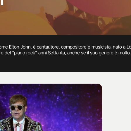
n
e Elton John, è cantautore, compositore e musicista, nato a Londr
e del “piano rock” anni Settanta, anche se il suo genere è molto va
co” dalla regina Elisabetta II. Nella sua sterminata produzione ri
My Heart” (1976), “Candle in the Wind”, dedicata a Marilyn Monro