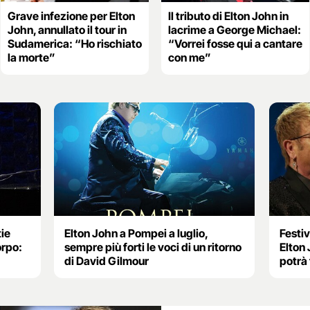
Grave infezione per Elton
Il tributo di Elton John in
John, annullato il tour in
lacrime a George Michael:
Sudamerica: “Ho rischiato
“Vorrei fosse qui a cantare
la morte”
con me”
tie
Elton John a Pompei a luglio,
Festiv
orpo:
sempre più forti le voci di un ritorno
Elton 
di David Gilmour
potrà 