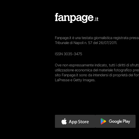
Fanpage.it è una testata giornalistica registrata presso
Tribunale di Napoli n. 57 del 26/07/2011.
ISSN 3035-3475
Ove non espressamente indicato, tutti i diritti di sfru
utilizzazione economica del materiale fotografico pre
sito Fanpage.it sono da intendersi di proprietà dei forn
LaPresse e Getty Images.