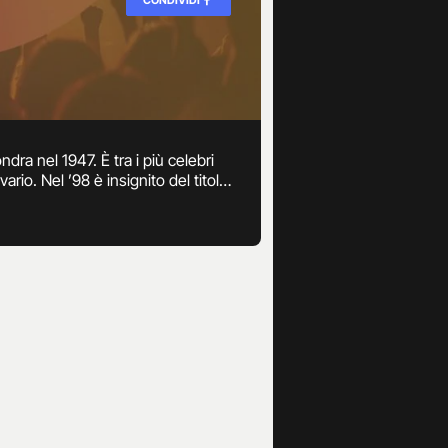
a nel 1947. È tra i più celebri
rio. Nel ’98 è insignito del titolo
entrano successi come “Crocodile
e e poi a Lady Diana, nel ’97.