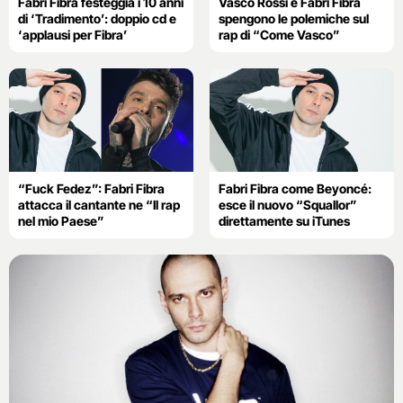
Fabri Fibra festeggia i 10 anni
Vasco Rossi e Fabri Fibra
di ‘Tradimento’: doppio cd e
spengono le polemiche sul
‘applausi per Fibra’
rap di “Come Vasco”
“Fuck Fedez”: Fabri Fibra
Fabri Fibra come Beyoncé:
attacca il cantante ne “Il rap
esce il nuovo “Squallor”
nel mio Paese”
direttamente su iTunes