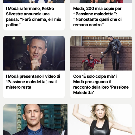
I Modà si fermano, Kekko
Modà, 200 mila copie per
Silvestre annuncia una
“Passione maledetta”:
pausa: “Farò cinema, è il mio
“Nonostante quelli che ci
pallino”
remano contro”
I Modà presentano il video di
Con ‘È solo colpa mia’ i
‘Passione maledetta’, ma il
Modà proseguono il
mistero resta
racconto della loro ‘Passione
Maledetta’