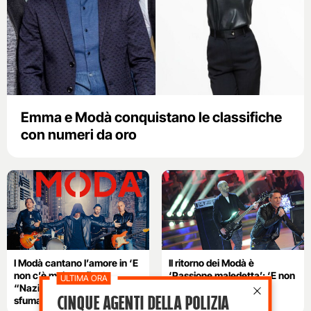
Emma e Modà conquistano le classifiche
con numeri da oro
I Modà cantano l’amore in ‘E
Il ritorno dei Modà è
non c’è mai una fine’:
‘Passione maledetta’: ‘E non
“Nazionalpopolari con
c’è mai una fine’ primo
Cinque agenti della polizia
sfumature rock”
singolo