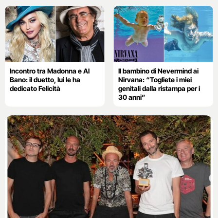
Incontro tra Madonna e Al
Il bambino di Nevermind ai
Bano: il duetto, lui le ha
Nirvana: “Togliete i miei
dedicato Felicità
genitali dalla ristampa per i
30 anni”