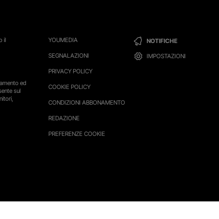
 il
YOUMEDIA
NOTIFICHE
SEGNALAZIONI
IMPOSTAZIONI
PRIVACY POLICY
ttamento ed
COOKIE POLICY
sente sul
itori,
CONDIZIONI ABBONAMENTO
REDAZIONE
PREFERENZE COOKIE