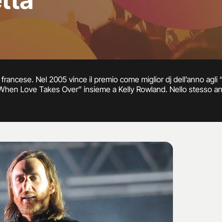
tta
 francese. Nel 2005 vince il premio come miglior dj dell’anno ag
“When Love Takes Over” insieme a Kelly Rowland. Nello stesso an
stelle, Ne-Yo e Akon.