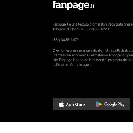
Fanpage.it è una testata giornalistica registrata presso
Tribunale di Napoli n. 57 del 26/07/2011.
ISSN 3035-3475
Ove non espressamente indicato, tutti i diritti di sfru
utilizzazione economica del materiale fotografico pre
sito Fanpage.it sono da intendersi di proprietà dei forn
LaPresse e Getty Images.