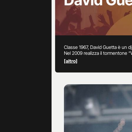
David Gue
Classe 1967, David Guetta è un dj
Nel 2009 realizza il tormentone 
“One love”, in cui collabora con E
[altro]