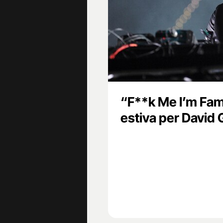
“F**k Me I’m Fam
estiva per David 