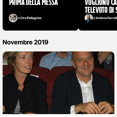
prima della messa
vogliono ca
televoto di
di
Ciro Pellegrino
di
Andrea Parrel
Novembre 2019