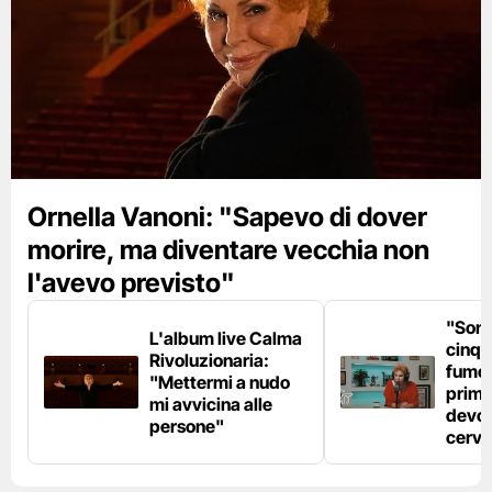
Ornella Vanoni: "Sapevo di dover
morire, ma diventare vecchia non
l'avevo previsto"
"Son
L'album live Calma
cinqu
Rivoluzionaria:
fumo 
"Mettermi a nudo
prima
mi avvicina alle
devo 
persone"
cerve