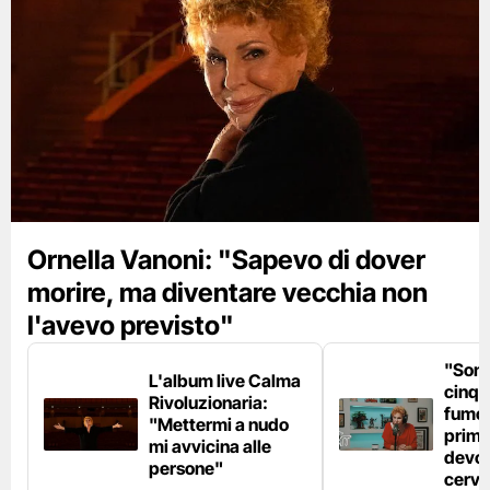
Ornella Vanoni: "Sapevo di dover
morire, ma diventare vecchia non
l'avevo previsto"
"Son
L'album live Calma
cinqu
Rivoluzionaria:
fumo 
"Mettermi a nudo
prima
mi avvicina alle
devo 
persone"
cerve