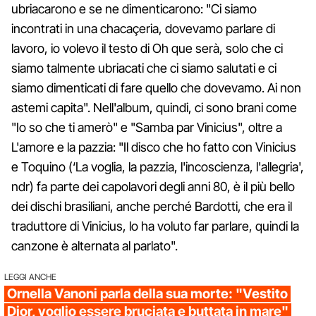
ubriacarono e se ne dimenticarono: "Ci siamo
incontrati in una chacaçeria, dovevamo parlare di
lavoro, io volevo il testo di Oh que serà, solo che ci
siamo talmente ubriacati che ci siamo salutati e ci
siamo dimenticati di fare quello che dovevamo. Ai non
astemi capita". Nell'album, quindi, ci sono brani come
"Io so che ti amerò" e "Samba par Vinicius", oltre a
L'amore e la pazzia: "Il disco che ho fatto con Vinicius
e Toquino (‘La voglia, la pazzia, l'incoscienza, l'allegria',
ndr) fa parte dei capolavori degli anni 80, è il più bello
dei dischi brasiliani, anche perché Bardotti, che era il
traduttore di Vinicius, lo ha voluto far parlare, quindi la
canzone è alternata al parlato".
LEGGI ANCHE
Ornella Vanoni parla della sua morte: "Vestito
Dior, voglio essere bruciata e buttata in mare"