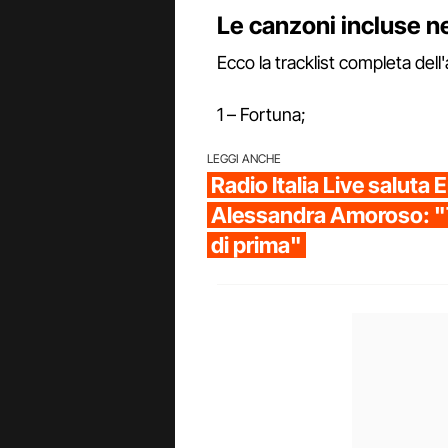
Le canzoni incluse n
Ecco la tracklist completa dell
1 – Fortuna;
LEGGI ANCHE
Radio Italia Live salut
Alessandra Amoroso: "T
di prima"