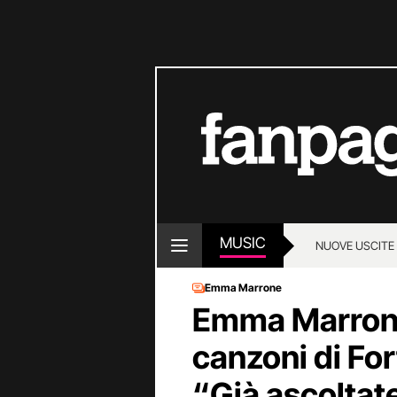
MUSIC
NUOVE USCITE
Emma Marrone
Emma Marrone
canzoni di For
“Già ascoltate