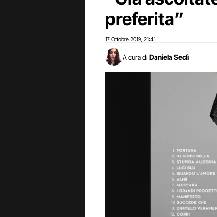
preferita”
17 Ottobre 2019
21:41
,
A cura di
Daniela Seclì