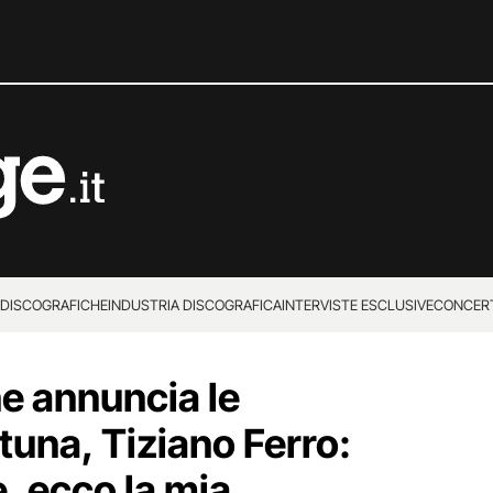
 DISCOGRAFICHE
INDUSTRIA DISCOGRAFICA
INTERVISTE ESCLUSIVE
CONCER
 annuncia le
tuna, Tiziano Ferro:
, ecco la mia