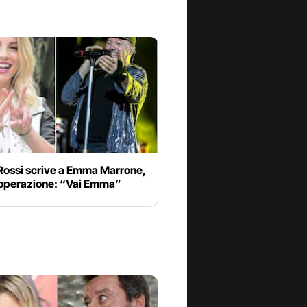
Rossi scrive a Emma Marrone,
’operazione: “Vai Emma”