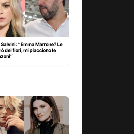
 Salvini: “Emma Marrone? Le
 dei fiori, mi piacciono le
nzoni”