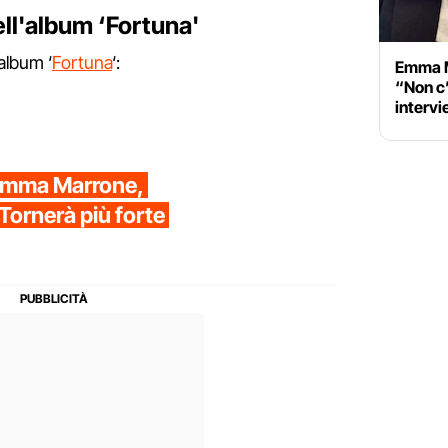
ell'album ‘Fortuna'
'album ‘
Fortuna
‘:
Emma Ma
“Non c
intervi
a Emma Marrone,
ornerà più forte