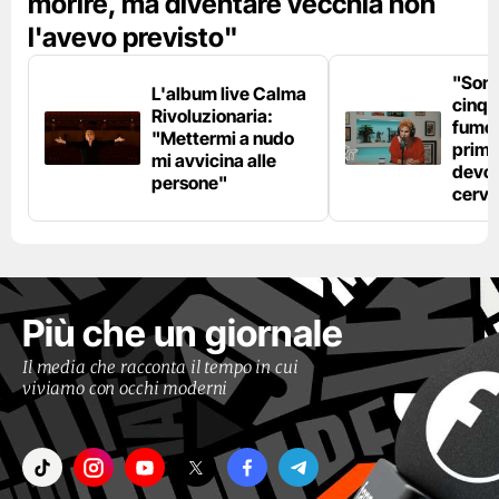
morire, ma diventare vecchia non
l'avevo previsto"
"Son
L'album live Calma
cinqu
Rivoluzionaria:
fumo 
"Mettermi a nudo
prima
mi avvicina alle
devo 
persone"
cerve
Più che un giornale
Il media che racconta il tempo in cui
viviamo con occhi moderni