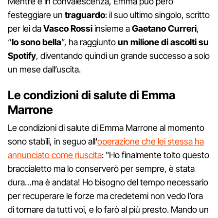
Mentre è in convalescenza, Emma può però
festeggiare un
traguardo
: il suo ultimo singolo, scritto
per lei da
Vasco Rossi
insieme a
Gaetano Curreri
,
“
Io sono bella
”, ha raggiunto
un milione di ascolti su
Spotify
, diventando quindi un grande successo a solo
un mese dall’uscita.
Le condizioni di salute di Emma
Marrone
Le condizioni di salute di Emma Marrone al momento
sono stabili, in seguo all'
operazione che lei stessa ha
annunciato come riuscita
: "Ho finalmente tolto questo
braccialetto ma lo conserverò per sempre, è stata
dura…ma è andata! Ho bisogno del tempo necessario
per recuperare le forze ma credetemi non vedo l’ora
di tornare da tutti voi, e lo farò al più presto. Mando un