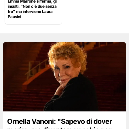
Emma Marrone si ferma, gli
insulti: “Non c’è due senza
tre” ma interviene Laura
Pausini
Ornella Vanoni: "Sapevo di dover