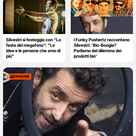
Silvestri si festeggia con “La
I Funky Pushertz raccontano
festa del megafono”: “Le
Silvestri: ‘Bio-Boogie?
idee e le persone che amo di
Parliamo del dilemma dei
più”
prodotti bio’
OPINIONE