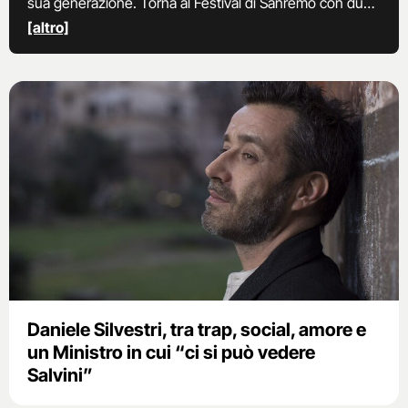
sua generazione. Torna al Festival di Sanremo con due
brani inediti di cui ne firma sia la musica che il testo: “A
[altro]
bocca chiusa” e “Il bisogno di te”.
Daniele Silvestri, tra trap, social, amore e
un Ministro in cui “ci si può vedere
Salvini”