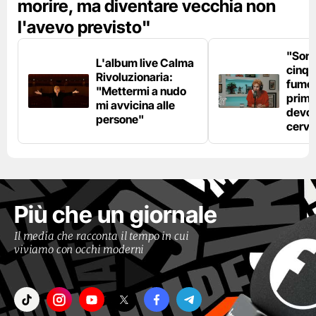
morire, ma diventare vecchia non
l'avevo previsto"
"Son
L'album live Calma
cinqu
Rivoluzionaria:
fumo 
"Mettermi a nudo
prima
mi avvicina alle
devo 
persone"
cerve
Più che un giornale
Il media che racconta il tempo in cui
viviamo con occhi moderni