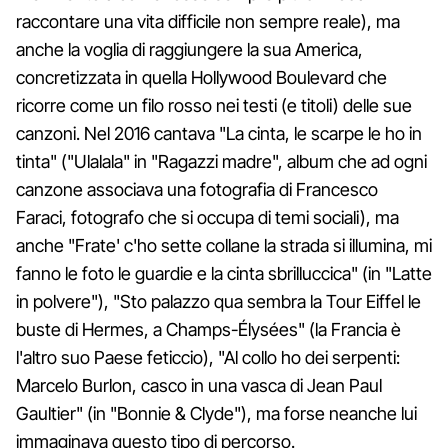
raccontare una vita difficile non sempre reale), ma
anche la voglia di raggiungere la sua America,
concretizzata in quella Hollywood Boulevard che
ricorre come un filo rosso nei testi (e titoli) delle sue
canzoni. Nel 2016 cantava "La cinta, le scarpe le ho in
tinta" ("Ulalala" in "Ragazzi madre", album che ad ogni
canzone associava una fotografia di Francesco
Faraci, fotografo che si occupa di temi sociali), ma
anche "Frate' c'ho sette collane la strada si illumina, mi
fanno le foto le guardie e la cinta sbrilluccica" (in "Latte
in polvere"), "Sto palazzo qua sembra la Tour Eiffel le
buste di Hermes, a Champs-Élysées" (la Francia è
l'altro suo Paese feticcio), "Al collo ho dei serpenti:
Marcelo Burlon, casco in una vasca di Jean Paul
Gaultier" (in "Bonnie & Clyde"), ma forse neanche lui
immaginava questo tipo di percorso.