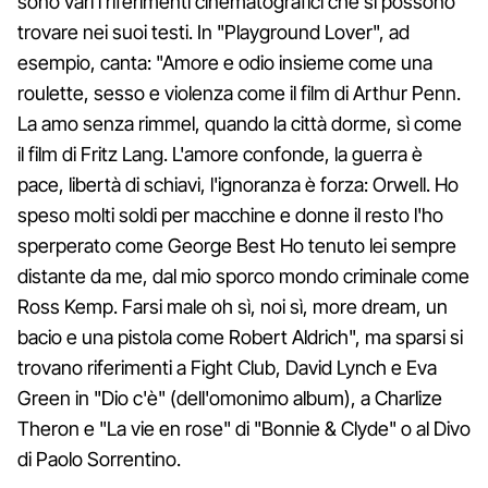
sono vari i riferimenti cinematografici che si possono
trovare nei suoi testi. In "Playground Lover", ad
esempio, canta: "Amore e odio insieme come una
roulette, sesso e violenza come il film di Arthur Penn.
La amo senza rimmel, quando la città dorme, sì come
il film di Fritz Lang. L'amore confonde, la guerra è
pace, libertà di schiavi, l'ignoranza è forza: Orwell. Ho
speso molti soldi per macchine e donne il resto l'ho
sperperato come George Best Ho tenuto lei sempre
distante da me, dal mio sporco mondo criminale come
Ross Kemp. Farsi male oh sì, noi sì, more dream, un
bacio e una pistola come Robert Aldrich", ma sparsi si
trovano riferimenti a Fight Club, David Lynch e Eva
Green in "Dio c'è" (dell'omonimo album), a Charlize
Theron e "La vie en rose" di "Bonnie & Clyde" o al Divo
di Paolo Sorrentino.