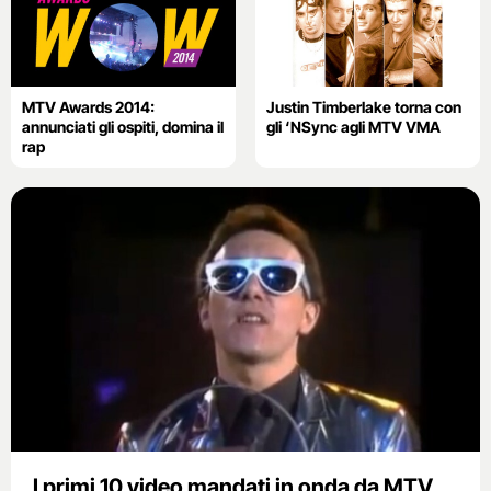
MTV Awards 2014:
Justin Timberlake torna con
annunciati gli ospiti, domina il
gli ‘NSync agli MTV VMA
rap
I primi 10 video mandati in onda da MTV