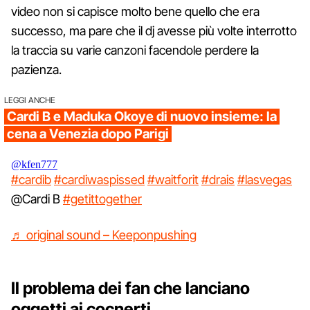
video non si capisce molto bene quello che era
successo, ma pare che il dj avesse più volte interrotto
la traccia su varie canzoni facendole perdere la
pazienza.
LEGGI ANCHE
Cardi B e Maduka Okoye di nuovo insieme: la
cena a Venezia dopo Parigi
@kfen777
#cardib
#cardiwaspissed
#waitforit
#drais
#lasvegas
@Cardi B
#getittogether
♬ original sound – Keeponpushing
Il problema dei fan che lanciano
oggetti ai cocnerti