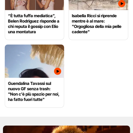
“È tutta fuffa mediatica”,
Isabella Ricci si riprende
Belen Rodriguez risponde a
mentre è al mare:
chi reputa il gossip con Elio
"Orgogliosa della mia pelle
una montatura
cadente"
Guendalina Tavassi sul
nuovo GF senza trash:
"Non c'è più spazio per noi,
ha fatto fuori tutte"