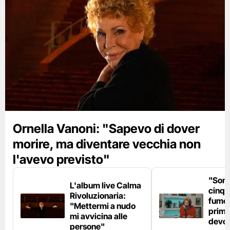
Ornella Vanoni: "Sapevo di dover
morire, ma diventare vecchia non
l'avevo previsto"
"Son
L'album live Calma
cinqu
Rivoluzionaria:
fumo 
"Mettermi a nudo
prima
mi avvicina alle
devo 
persone"