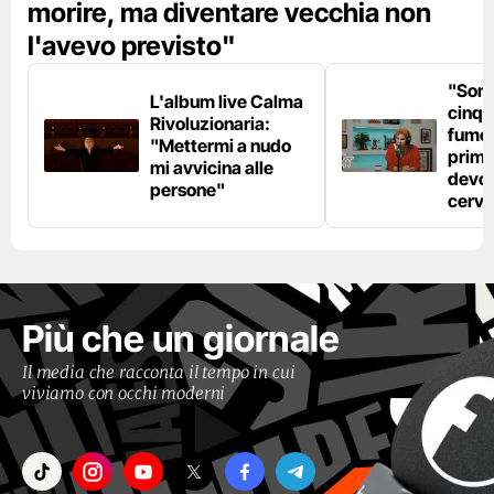
morire, ma diventare vecchia non
l'avevo previsto"
"Son
L'album live Calma
cinqu
Rivoluzionaria:
fumo 
"Mettermi a nudo
prima
mi avvicina alle
devo 
persone"
cerve
Più che un giornale
Il media che racconta il tempo in cui
viviamo con occhi moderni