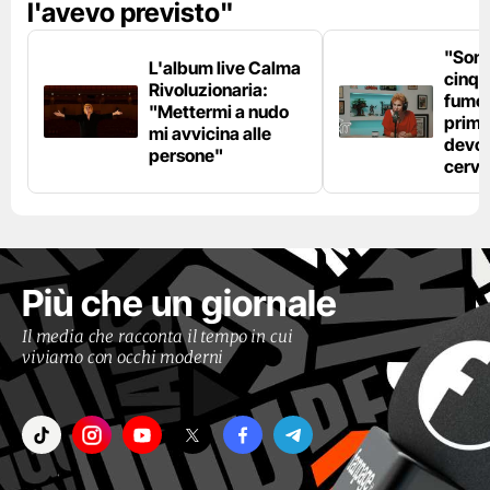
l'avevo previsto"
"Son
L'album live Calma
cinqu
Rivoluzionaria:
fumo 
"Mettermi a nudo
prima
mi avvicina alle
devo 
persone"
cerve
Più che un giornale
Il media che racconta il tempo in cui
viviamo con occhi moderni