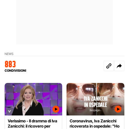
NEWS
883
CONDIVISIONI
Verissimo - Il dramma di Iva
Coronavirus, Iva Zanicchi
Zanicchi: il ricovero per
ricoverata in ospedale: "Ho