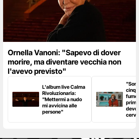
Ornella Vanoni: "Sapevo di dover
morire, ma diventare vecchia non
l'avevo previsto"
"Son
L'album live Calma
cinqu
Rivoluzionaria:
fumo 
"Mettermi a nudo
prima
mi avvicina alle
devo 
persone"
cerve