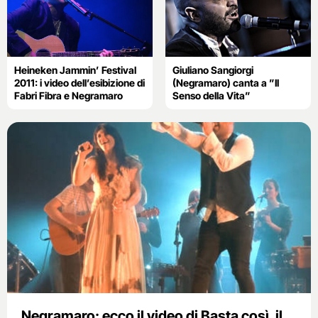
Heineken Jammin’ Festival
Giuliano Sangiorgi
2011: i video dell’esibizione di
(Negramaro) canta a ”Il
Fabri Fibra e Negramaro
Senso della Vita”
Negramaro: ecco il video di Basta così, il