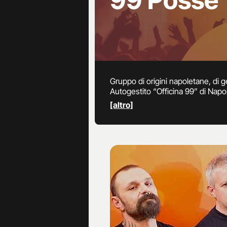
99 Posse
Gruppo di origini napoletane, di 
Autogestito “Officina 99” di Napol
sonora di “Sud”, film di Gabriele S
[altro]