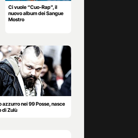
Ci vuole “Cuo-Rap”, il
nuovo album dei Sangue
Mostro
o azzurro nei 99 Posse, nasce
io di Zulù