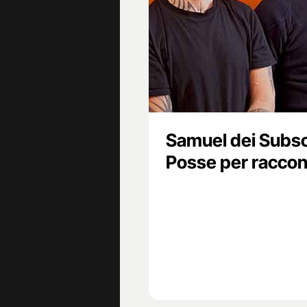
Samuel dei Subson
Posse per raccont