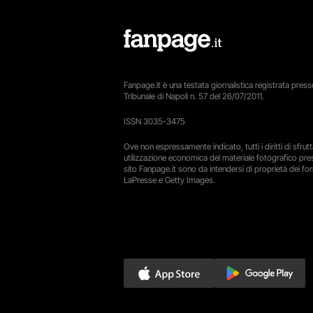
Fanpage.it è una testata giornalistica registrata presso
Tribunale di Napoli n. 57 del 26/07/2011.
ISSN 3035-3475
Ove non espressamente indicato, tutti i diritti di sfru
utilizzazione economica del materiale fotografico pre
sito Fanpage.it sono da intendersi di proprietà dei forn
LaPresse e Getty Images.