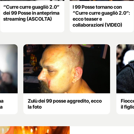
“Curre curre guagliò 2.0”
I 99 Posse tornano con
dei 99 Posse in anteprima
“Curre curre guagliò 2.0”:
streaming (ASCOLTA)
ecco teaser e
collaborazioni (VIDEO)
ma
Zulù dei 99 posse aggredito, ecco
Fiocc
ia
la foto
il figl