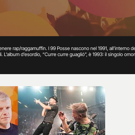
genere rap/raggamuffin. I 99 Posse nascono nel 1991, all’interno 
i. L’album d’esordio, “Curre curre guaglió”, è 1993: il singolo om
alvatores.