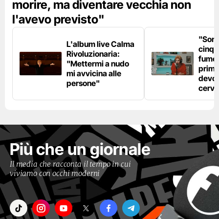
morire, ma diventare vecchia non
l'avevo previsto"
"Son
L'album live Calma
cinqu
Rivoluzionaria:
fumo 
"Mettermi a nudo
prima
mi avvicina alle
devo 
persone"
cerve
Più che un giornale
Il media che racconta il tempo in cui
viviamo con occhi moderni