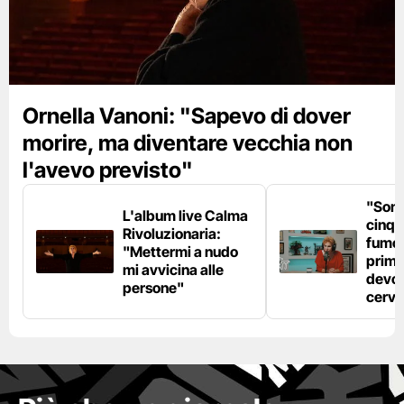
Ornella Vanoni: "Sapevo di dover
morire, ma diventare vecchia non
l'avevo previsto"
"Son
L'album live Calma
cinqu
Rivoluzionaria:
fumo 
"Mettermi a nudo
prima
mi avvicina alle
devo 
persone"
cerve