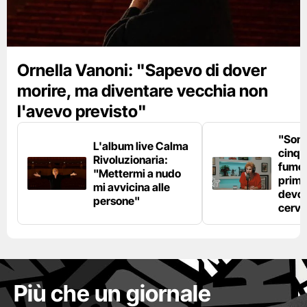
Ornella Vanoni: "Sapevo di dover
morire, ma diventare vecchia non
l'avevo previsto"
"Son
L'album live Calma
cinqu
Rivoluzionaria:
fumo 
"Mettermi a nudo
prima
mi avvicina alle
devo 
persone"
cerve
Più che un giornale