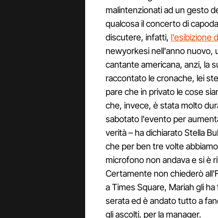
malintenzionati ad un gesto de
qualcosa il concerto di capod
discutere, infatti,
l'esibizione 
newyorkesi nell'anno nuovo, 
cantante americana, anzi, la
raccontato le cronache, lei st
pare che in privato le cose s
che, invece, è stata molto dur
sabotato l'evento per aumenta
verità – ha dichiarato Stella 
che per ben tre volte abbiamo
microfono non andava e si è r
Certamente non chiederò all'F
a Times Square, Mariah gli ha 
serata ed è andato tutto a fa
gli ascolti, per la manager.