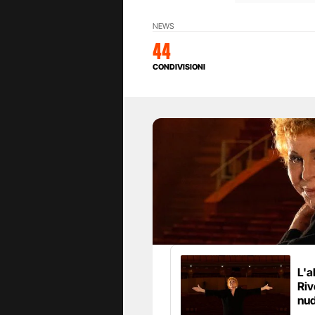
NEWS
44
CONDIVISIONI
L'a
Riv
nud