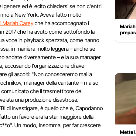
l genere ed è lecito chiedersi se non c'entri
anno a New York. Aveva fatto molto
di Mariah Carey
che ha accompagnato i
Mariah 
un 2017 che ha avuto come sottofondo la
prepar
 sua voce in playback spezzata, come hanno
essa, in maniera molto leggera – anche se
iano andate diversamente – e la sua manager
a, accusando l'organizzazione di aver
re gli ascolti: "Non conosceremo mai la
Bulochnikov, manager della cantante – ma so
 comunicato che il trasmettitore del
ivelata una produzione disastrosa.
BI di investigare, è quello che è, Capodanno
fatto un favore era la star maggiore della
nc**o". Un modo, insomma, per far crescere
Mette l