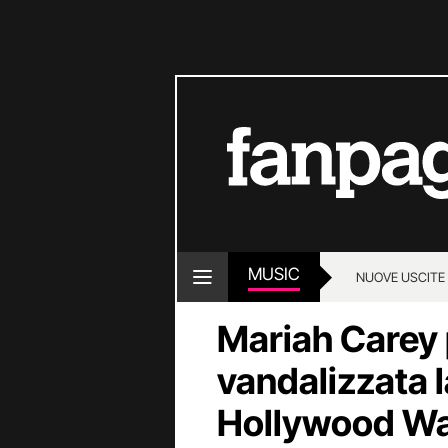
MUSIC
NUOVE USCITE
Mariah Carey 
vandalizzata l
Hollywood Wa