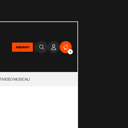
ABBONATI
2
TI
VIDEO MUSICALI