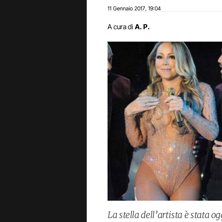
11 Gennaio 2017
19:04
,
A cura di
A. P.
La stella dell’artista è stata 