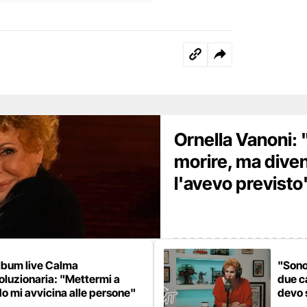
Ornella Vanoni:
morire, ma dive
l'avevo previsto
lbum live Calma
"Sono
oluzionaria: "Mettermi a
due c
o mi avvicina alle persone"
devo 