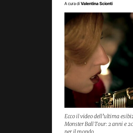
A cura di
Valentina Scionti
Ecco il video dell’ultima esib
Monster Ball Tour: 2 anni e 20
per il mondo.