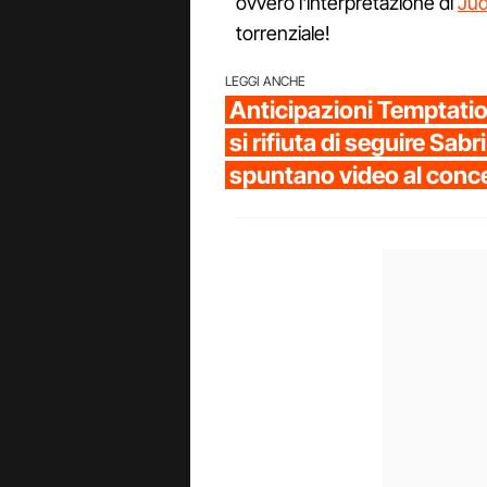
ovvero l'interpretazione di
Ju
torrenziale!
LEGGI ANCHE
Anticipazioni Temptation
si rifiuta di seguire Sab
spuntano video al conc