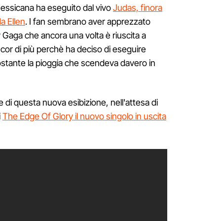
messicana ha eseguito dal vivo
Judas, finora
da Ellen
. I fan sembrano aver apprezzato
 Gaga che ancora una volta è riuscita a
ncor di più perchè ha deciso di eseguire
stante la pioggia che scendeva davero in
di questa nuova esibizione, nell'attesa di
i
The Edge Of Glory il nuovo singolo in uscita