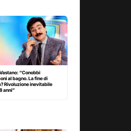
 Vastano: “Conobbi
oni al bagno. La fine di
a? Rivoluzione inevitabile
8 anni”