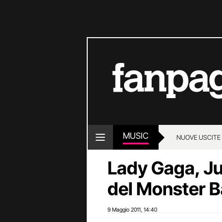
MUSIC
NUOVE USCITE
Lady Gaga, Ju
del Monster B
9 Maggio 2011
14:40
,