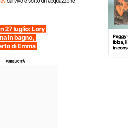
das
dal vivo e sotto un acquazzone
 27 luglio: Lory
Peggy G
rina in bagno,
Ibiza, i
erto di Emma
in cons