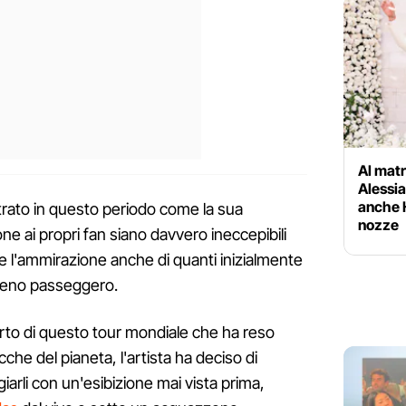
Al mat
Alessia
anche H
rato in questo periodo come la sua
nozze
one ai propri fan siano davvero ineccepibili
 e l'ammirazione anche di quanti inizialmente
meno passeggero.
erto di questo tour mondiale che ha reso
cche del pianeta, l'artista ha deciso di
giarli con un'esibizione mai vista prima,