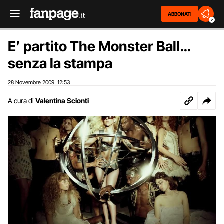
ABBONATI
2
E’ partito The Monster Ball…
senza la stampa
28 Novembre 2009
12:53
,
A cura di
Valentina Scionti