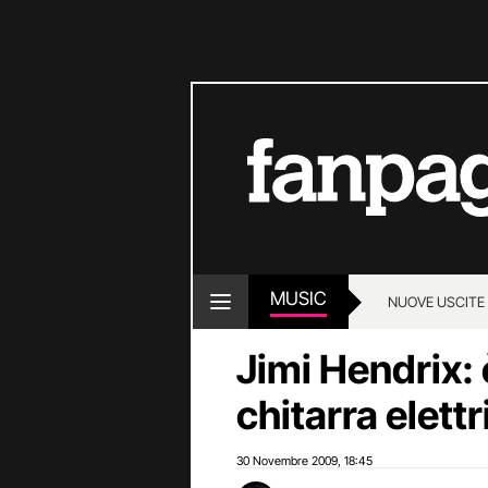
MUSIC
NUOVE USCITE
Jimi Hendrix: è
chitarra elettr
30 Novembre 2009
18:45
,