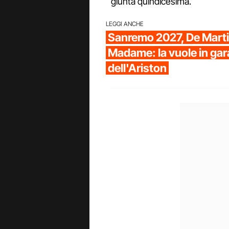
giunta quindicesima.
LEGGI ANCHE
Sanremo 2027, De Marti
Madame: la vuole in gar
dell'Ariston