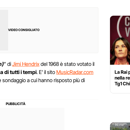
VIDEO CONSIGLIATO
n)
” di
Jimi Hendrix
del 1968 è stato votato il
La Rai 
a di tutti i tempi
. E’ il sito
MusicRadar.com
nella r
e sondaggio a cui hanno risposto più di
Tg1 Chi