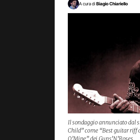
A cura di
Biagio Chiariello
Il sondaggio annunciato dal
Child” come “Best guitar riff 
O’Mine” dei Guns’N’Roses.