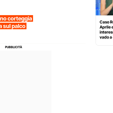
no corteggia
Caso Ro
a sul palco
Aprile 
interes
vado a