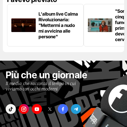
"Son
L'album live Calma
cinqu
Rivoluzionaria:
fumo 
"Mettermi a nudo
prima
mi avvicina alle
devo 
persone"
cerve
Più che un giornale
Il media che racconta il tempo in cui
viviamo con occhi moderni