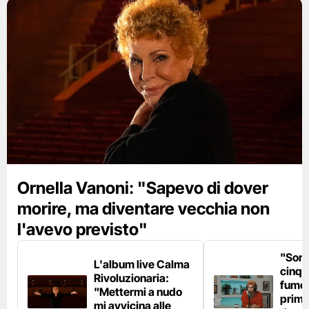
Ornella Vanoni: "Sapevo di dover
morire, ma diventare vecchia non
l'avevo previsto"
"Son
L'album live Calma
cinqu
Rivoluzionaria:
fumo 
"Mettermi a nudo
prima
mi avvicina alle