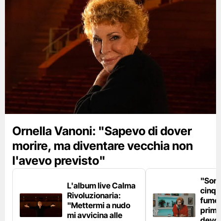
Ornella Vanoni: "Sapevo di dover
morire, ma diventare vecchia non
l'avevo previsto"
"Son
L'album live Calma
cinqu
Rivoluzionaria:
fumo 
"Mettermi a nudo
prima
mi avvicina alle
devo 