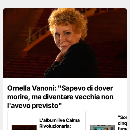
Ornella Vanoni: "Sapevo di dover
morire, ma diventare vecchia non
l'avevo previsto"
"Son
L'album live Calma
cinqu
Rivoluzionaria:
fumo 