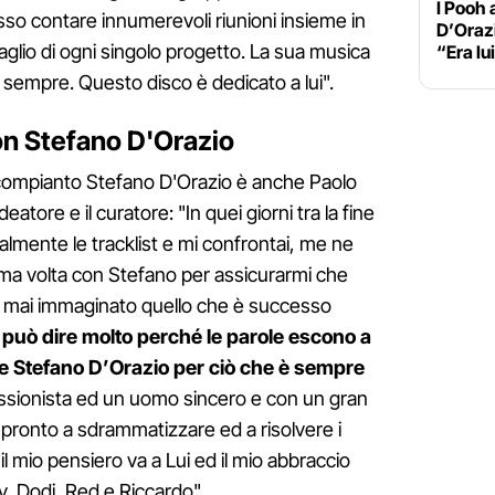
I Pooh 
sso contare innumerevoli riunioni insieme in
D’Oraz
ttaglio di ogni singolo progetto. La sua musica
“Era lu
 sempre. Questo disco è dedicato a lui".
on Stefano D'Orazio
l compianto Stefano D'Orazio è anche Paolo
deatore e il curatore: "In quei giorni tra la fine
nalmente le tracklist e mi confrontai, me ne
tima volta con Stefano per assicurarmi che
i mai immaginato quello che è successo
 può dire molto perché le parole escono a
are Stefano D’Orazio per ciò che è sempre
essionista ed un uomo sincero e con un gran
ronto a sdrammatizzare ed a risolvere i
 mio pensiero va a Lui ed il mio abbraccio
by, Dodi, Red e Riccardo".