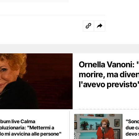
Ornella Vanoni:
morire, ma dive
l'avevo previsto
lbum live Calma
"Sono
oluzionaria: "Mettermi a
due c
o mi avvicina alle persone"
devo 