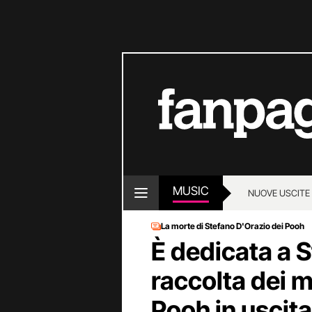
MUSIC
NUOVE USCITE
La morte di Stefano D'Orazio dei Pooh
È dedicata a S
raccolta dei m
Pooh in uscita