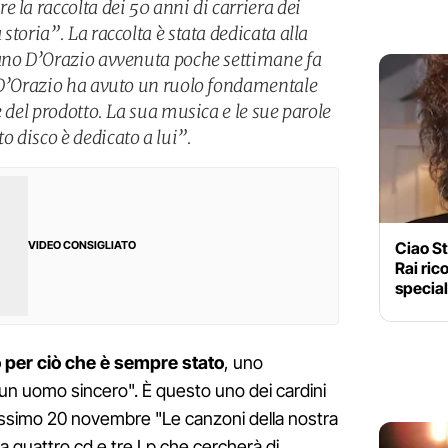
 la raccolta dei 50 anni di carriera dei
storia”. La raccolta è stata dedicata alla
fano D’Orazio avvenuta poche settimane fa
 D’Orazio ha avuto un ruolo fondamentale
e del prodotto. La sua musica e le sue parole
 disco è dedicato a lui”.
Ciao St
VIDEO CONSIGLIATO
Rai ric
specia
 per ciò che è sempre stato
, uno
 un uomo sincero". È questo uno dei cardini
rossimo 20 novembre "Le canzoni della nostra
da quattro cd e tre Lp che cercherà di