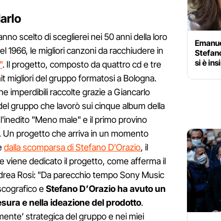
darlo
hanno scelto di sceglierei nei 50 anni della loro
Emanuel
l 1966, le migliori canzoni da racchiudere in
Stefano
si è ins
"
. Il progetto, composto da quattro cd e tre
hit migliori del gruppo formatosi a Bologna.
e imperdibili raccolte grazie a Giancarlo
 del gruppo che lavorò sui cinque album della
ui l'inedito "Meno male" e il primo provino
ei". Un progetto che arriva in un momento
ne
dalla scomparsa di Stefano D'Orazio
, il
che viene dedicato il progetto, come afferma il
ndrea Rosi: "Da parecchio tempo Sony Music
scografico e
Stefano D’Orazio ha avuto un
sura e nella ideazione del prodotto
.
mente’ strategica del gruppo e nei miei