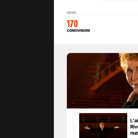
NEWS
170
CONDIVISIONI
L'a
Riv
nud