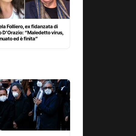
a Folliero, ex fidanzata di
 D’Orazio: “Maledetto virus,
inuato ed è finita”