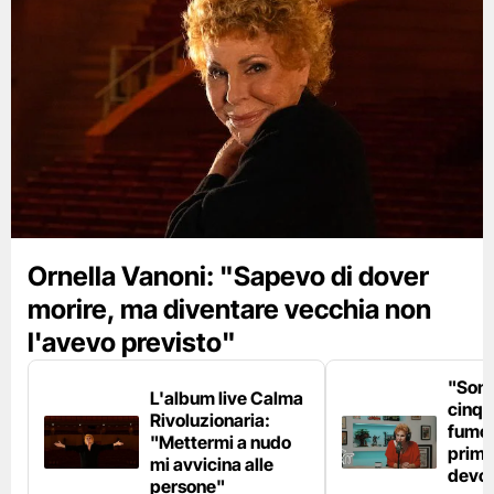
Ornella Vanoni: "Sapevo di dover
morire, ma diventare vecchia non
l'avevo previsto"
"Son
L'album live Calma
cinqu
Rivoluzionaria:
fumo 
"Mettermi a nudo
prima
mi avvicina alle
devo 
persone"