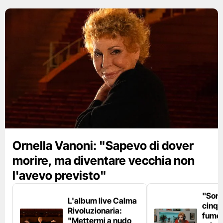
Ornella Vanoni: "Sapevo di dover
morire, ma diventare vecchia non
l'avevo previsto"
"Son
L'album live Calma
cinqu
Rivoluzionaria:
fumo 
"Mettermi a nudo