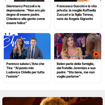
Gianmarco Pozzoli e la
Francesco Guccini e la vita
depressione: “Non ero più
privata: la moglie Raffaella
degno di essere padre.
Zuccari e la figlia Teresa,
Chiedevo alla gente come
nata da Angela Signorini
essere felice”
Parenzo saluta L’Aria che
Belen parla della famiglia,
Tira: “Al posto mio
dal fratello Jeremias a suo
Ludovica Ciriello per tutta
padre: "Sta bene, me non
l’estate”
voglio parlarne"