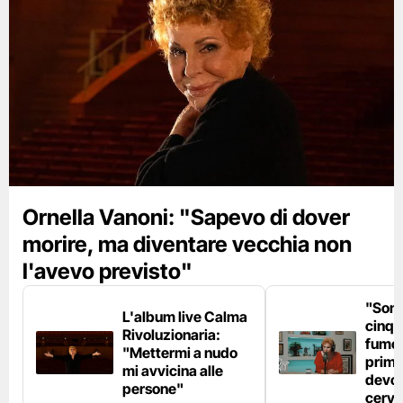
Ornella Vanoni: "Sapevo di dover
morire, ma diventare vecchia non
l'avevo previsto"
"Son
L'album live Calma
cinqu
Rivoluzionaria:
fumo 
"Mettermi a nudo
prima
mi avvicina alle
devo 
persone"
cerve