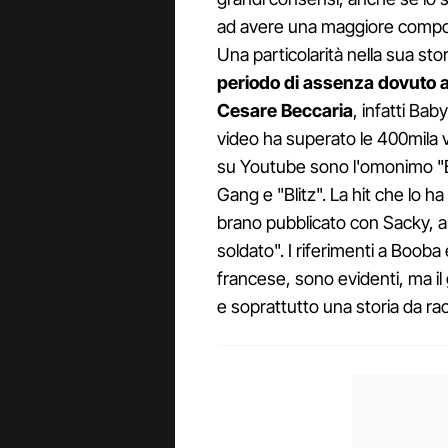
ad avere una maggiore compost
Una particolarità nella sua sto
periodo di assenza dovuto al
Cesare Beccaria
, infatti Ba
video ha superato le 400mila v
su Youtube sono l'omonimo "B
Gang e "Blitz". La hit che lo h
brano pubblicato con Sacky, alt
soldato". I riferimenti a Boob
francese, sono evidenti, ma il 
e soprattutto una storia da ra