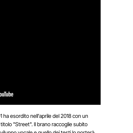
ha esordito nell'aprile del 2018 con un
itolo "Street". Il brano raccoglie subito
iluppo vocale e quello dei testi lo porterà