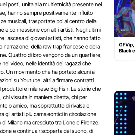
uei posti, unita alla multietnicità presente nei
nese, hanno sempre positivamente influito
ze musicali, trasportate poi al centro della
e e connessione con altri artisti. Negli ultimi
l'ascesa di giovani artisti, che hanno fatto
GFVip,
loro narrazione, della raw trap francese e della
Black 
ione. Quattro di loro vengono da un quartiere,
e nei video, nelle identità dei ragazzi che
oro. Un movimento che ha portato alcuni a
zazioni su Youtube, altri a firmare contratti
l produttore milanese Big Fish. Le storie che
 chi vissuta in maniera diretta, chi per
te o amico, ma soprattutto di rivalsa e
ra gli artisti più camaleontici in circolazione
o di Milano ma cresciuto tra Lione e Firenze.
zione e continua riscoperta del suono, di