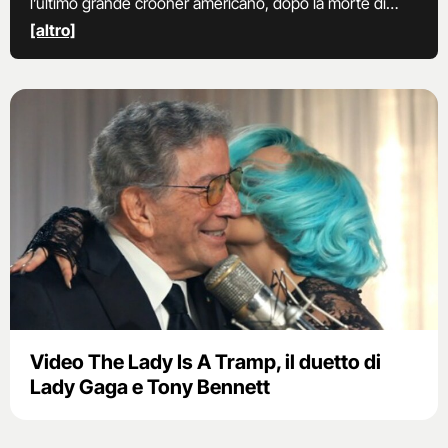
l’ultimo grande crooner americano, dopo la morte di
Dean Martin, Frank Sinatra e Perry Como. nella sua
[altro]
carriera ha vinto 19 Grammy Awards.
Video The Lady Is A Tramp, il duetto di
Lady Gaga e Tony Bennett