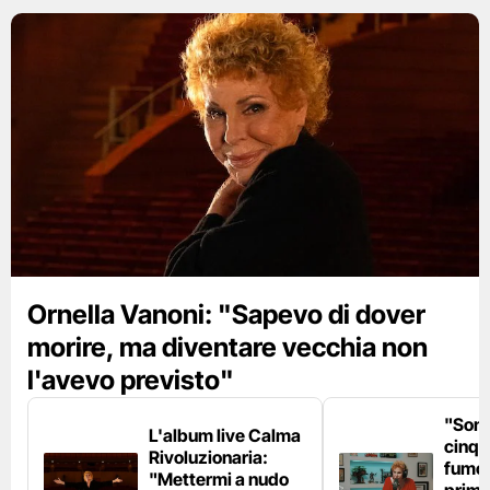
Ornella Vanoni: "Sapevo di dover
morire, ma diventare vecchia non
l'avevo previsto"
"Son
L'album live Calma
cinqu
Rivoluzionaria:
fumo 
"Mettermi a nudo