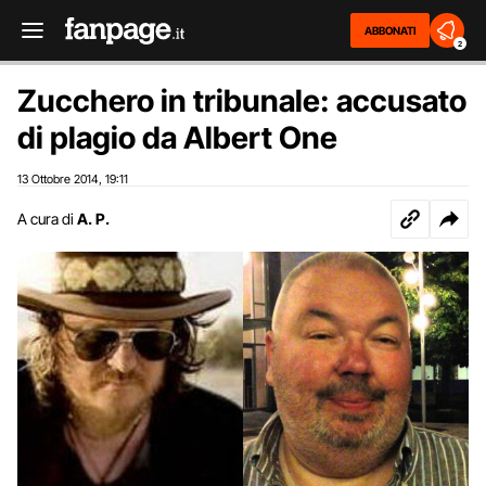
ABBONATI
2
Zucchero in tribunale: accusato
di plagio da Albert One
13 Ottobre 2014
19:11
,
A cura di
A. P.