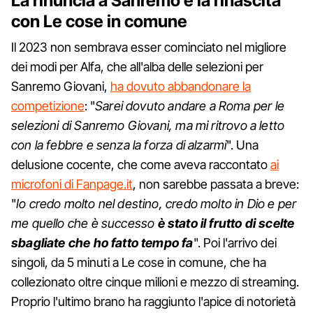
La rinuncia a Sanremo e la rinascita
con Le cose in comune
Il 2023 non sembrava esser cominciato nel migliore
dei modi per Alfa, che all'alba delle selezioni per
Sanremo Giovani,
ha dovuto abbandonare la
competizione
: "
Sarei dovuto andare a Roma per le
selezioni di Sanremo Giovani, ma mi ritrovo a letto
con la febbre e senza la forza di alzarmi
". Una
delusione cocente, che come aveva raccontato
ai
microfoni di Fanpage.it
, non sarebbe passata a breve:
"
Io credo molto nel destino, credo molto in Dio e per
me quello che è successo
è stato il frutto di scelte
sbagliate che ho fatto tempo fa
". Poi l'arrivo dei
singoli, da 5 minuti a Le cose in comune, che ha
collezionato oltre cinque milioni e mezzo di streaming.
Proprio l'ultimo brano ha raggiunto l'apice di notorietà