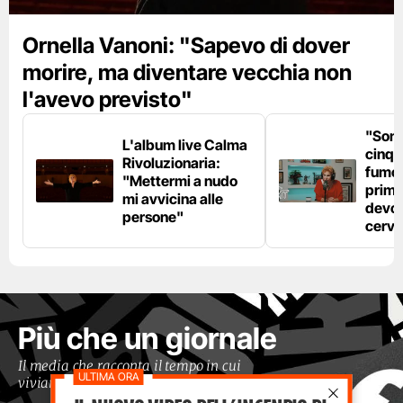
Ornella Vanoni: "Sapevo di dover
morire, ma diventare vecchia non
l'avevo previsto"
"Son
L'album live Calma
cinqu
Rivoluzionaria:
fumo 
"Mettermi a nudo
prima
mi avvicina alle
devo 
persone"
cerve
Più che un giornale
Il media che racconta il tempo in cui
viviamo con occhi moderni