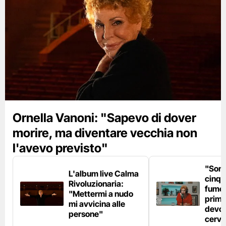
Ornella Vanoni: "Sapevo di dover
morire, ma diventare vecchia non
l'avevo previsto"
"Son
L'album live Calma
cinqu
Rivoluzionaria:
fumo 
"Mettermi a nudo
prima
mi avvicina alle
devo 
persone"
cerve