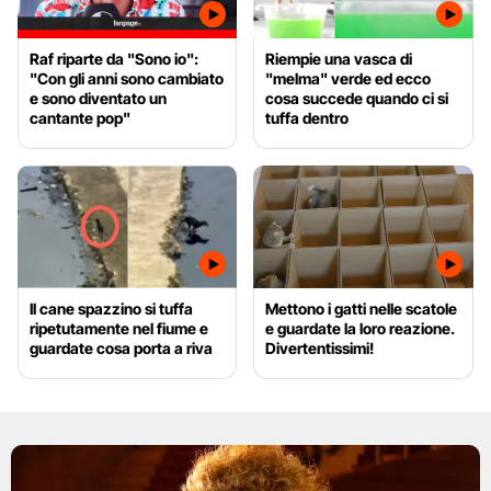
Raf riparte da "Sono io":
Riempie una vasca di
"Con gli anni sono cambiato
"melma" verde ed ecco
e sono diventato un
cosa succede quando ci si
cantante pop"
tuffa dentro
Il cane spazzino si tuffa
Mettono i gatti nelle scatole
ripetutamente nel fiume e
e guardate la loro reazione.
guardate cosa porta a riva
Divertentissimi!