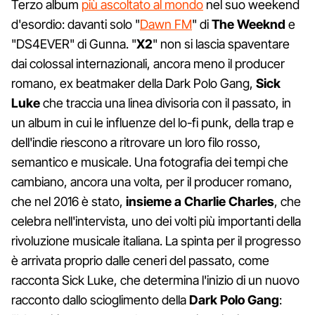
Terzo album
più ascoltato al mondo
nel suo weekend
d'esordio: davanti solo "
Dawn FM
" di
The Weeknd
e
"DS4EVER" di Gunna. "
X2
" non si lascia spaventare
dai colossal internazionali, ancora meno il producer
romano, ex beatmaker della Dark Polo Gang,
Sick
Luke
che traccia una linea divisoria con il passato, in
un album in cui le influenze del lo-fi punk, della trap e
dell'indie riescono a ritrovare un loro filo rosso,
semantico e musicale. Una fotografia dei tempi che
cambiano, ancora una volta, per il producer romano,
che nel 2016 è stato,
insieme a Charlie Charles
, che
celebra nell'intervista, uno dei volti più importanti della
rivoluzione musicale italiana. La spinta per il progresso
è arrivata proprio dalle ceneri del passato, come
racconta Sick Luke, che determina l'inizio di un nuovo
racconto dallo scioglimento della
Dark Polo Gang
: