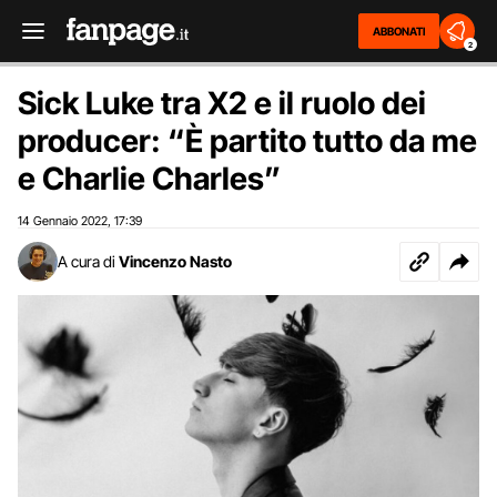
ABBONATI
2
Sick Luke tra X2 e il ruolo dei
producer: “È partito tutto da me
e Charlie Charles”
14 Gennaio 2022
17:39
,
A cura di
Vincenzo Nasto