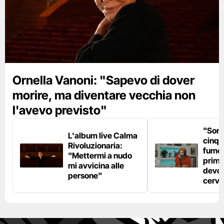
Ornella Vanoni: "Sapevo di dover
morire, ma diventare vecchia non
l'avevo previsto"
"Son
L'album live Calma
cinqu
Rivoluzionaria:
fumo 
"Mettermi a nudo
prima
mi avvicina alle
devo 
persone"
cerve