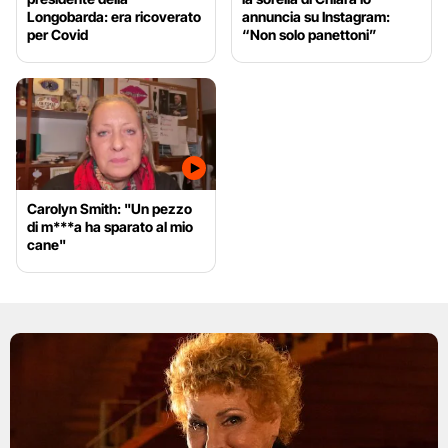
Longobarda: era ricoverato
annuncia su Instagram:
per Covid
“Non solo panettoni”
Carolyn Smith: "Un pezzo
di m***a ha sparato al mio
cane"