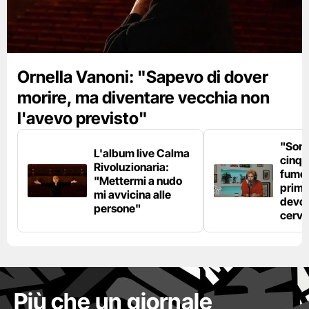
Ornella Vanoni: "Sapevo di dover
morire, ma diventare vecchia non
l'avevo previsto"
"Son
L'album live Calma
cinqu
Rivoluzionaria:
fumo 
"Mettermi a nudo
prima
mi avvicina alle
devo 
persone"
cerve
Più che un giornale