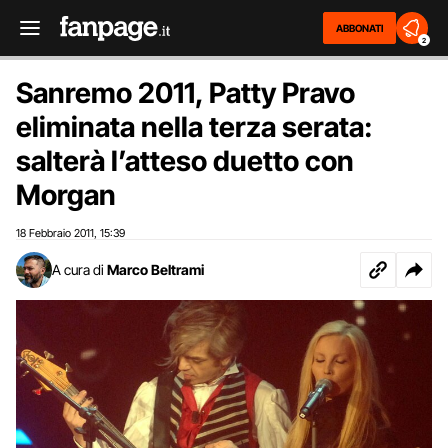
ABBONATI
2
Sanremo 2011, Patty Pravo
eliminata nella terza serata:
salterà l’atteso duetto con
Morgan
18 Febbraio 2011
15:39
,
A cura di
Marco Beltrami