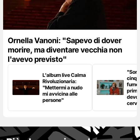
Ornella Vanoni: "Sapevo di dover
morire, ma diventare vecchia non
l'avevo previsto"
"Son
L'album live Calma
cinqu
Rivoluzionaria:
fumo 
"Mettermi a nudo
prima
mi avvicina alle
devo 
persone"
cerve