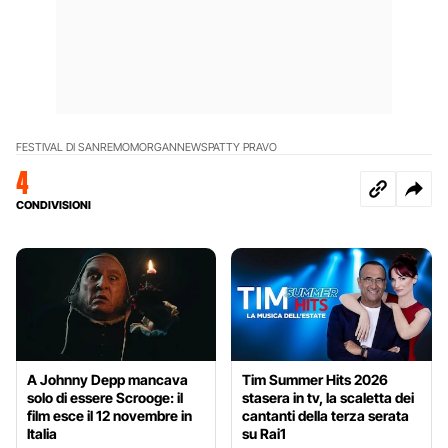
FESTIVAL DI SANREMO
MORGAN
NEWS
PATTY PRAVO
4
CONDIVISIONI
A Johnny Depp mancava
Tim Summer Hits 2026
solo di essere Scrooge: il
stasera in tv, la scaletta dei
film esce il 12 novembre in
cantanti della terza serata
Italia
su Rai1