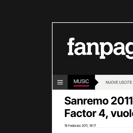
MUSIC
NUOVE USCITE
Sanremo 2011:
Factor 4, vuole
18 Febbraio 2011
18:17
,