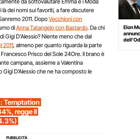
tamente da sottovalutare Emma e i Modà
 là dei nomi sui favoriti, a fare discutere
i Sanremo 2011. Dopo
Vecchioni con
Elon Mu
 turno di
Anna Tatangelo con Bastardo
. Da chi
annunci
i Gigi D'Alessio? Niente meno che dal
dell’Od
l 2011
, almeno per quanto riguarda la parte
 è Francesco Prisco del Sole 24Ore. Il brano è
ntante campana, assieme a Valentina
 Gigi D’Alessio che ne ha composto le
io: Temptation
34%, regge Il
4.3%)