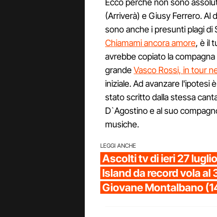
Ecco perché non sono assolu
(Arriverà) e Giusy Ferrero. Al di
sono anche i presunti plagi d
Chiamami ancora amore
, è il
avrebbe copiato la compagna d
grande
Vasco Rossi, in tour ne
iniziale. Ad avanzare l'ipotesi
stato scritto dalla stessa ca
D`Agostino e al suo compagno
musiche.
LEGGI ANCHE
Ascolti tv di ieri 27 lugl
Island da record vola al 
Giovane Montalbano (1