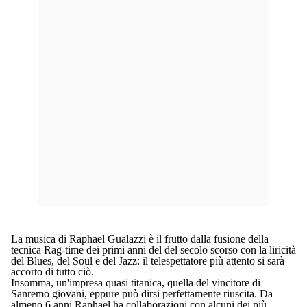
La musica di Raphael Gualazzi è il frutto dalla fusione della
tecnica Rag-time dei primi anni del del secolo scorso con la liricità
del Blues, del Soul e del Jazz: il telespettatore più attento si sarà
accorto di tutto ciò.
Insomma, un'impresa quasi titanica, quella del vincitore di
Sanremo giovani, eppure può dirsi perfettamente riuscita. Da
almeno 6 anni Raphael ha collaborazioni con alcuni dei più