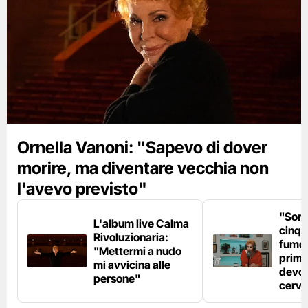
Ornella Vanoni: "Sapevo di dover
morire, ma diventare vecchia non
l'avevo previsto"
"Son
L'album live Calma
cinqu
Rivoluzionaria:
fumo 
"Mettermi a nudo
prima
mi avvicina alle
devo 
persone"
cerve