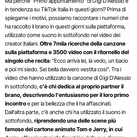
Ma perché "Primo appuntamento" di Gigi D'Alessio è
in tendenza su TikTok Italia in questi giorni? Prima di
spiegarne i motivi, possiamo raccontare i numeri che
ha raccolto il brano in questi giorni sulla piattaforma,
utilizzato come suono in sottofondo nei video dei
creator italiani.
Oltre 7mila ricerche della canzone
sulla piattaforma e 3500 video con il ritornello del
singolo che recita
: "Ecco arriva lei, la vedo, un bacio
e poi mi siedo. Sei bella davvero vestita così". Tra i
video che hanno utilizzato la canzone di Gigi D'Alessio
in sottofondo,
c'è chi dedica al proprio partner il
brano, descrivendo l'entusiasmo per il loro primo
incontro
e per la bellezza che li ha affascinati.
Dall'altra parte, c'è anche chi ha utilizzato il suono in
sottofondo,
riprendendo una delle scene più
famose del cartone animato Tom e Jerry, in cui