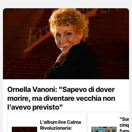
Ornella Vanoni: "Sapevo di dover
morire, ma diventare vecchia non
l'avevo previsto"
"Son
L'album live Calma
cinqu
Rivoluzionaria:
fumo 