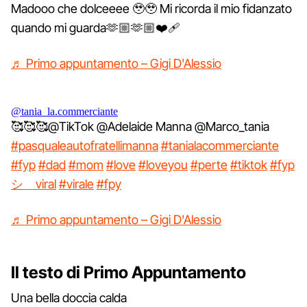
Madooo che dolceeee 🥹🥹 Mi ricorda il mio fidanzato
quando mi guarda🫶🏼🫶🏼❤️‍🩹
♬ Primo appuntamento – Gigi D'Alessio
@tania_la.commerciante
🥰🥰🥰@TikTok @Adelaide Manna @Marco_tania
#pasqualeautofratellimanna
#tanialacommerciante
#fyp
#dad
#mom
#love
#loveyou
#perte
#tiktok
#fyp
シ゚viral
#virale
#fpy
♬ Primo appuntamento – Gigi D'Alessio
Il testo di Primo Appuntamento
Una bella doccia calda