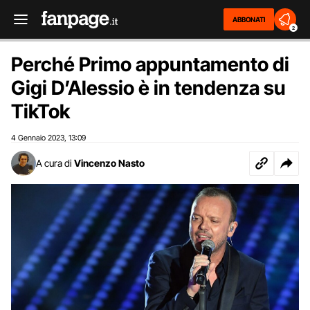
ABBONATI
2
Perché Primo appuntamento di
Gigi D’Alessio è in tendenza su
TikTok
4 Gennaio 2023
13:09
,
A cura di
Vincenzo Nasto