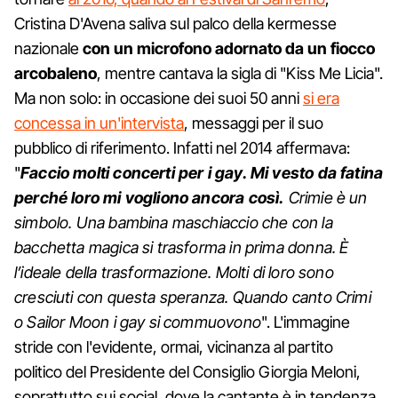
Cristina D'Avena saliva sul palco della kermesse
nazionale
con un microfono adornato da un fiocco
arcobaleno
, mentre cantava la sigla di "Kiss Me Licia".
Ma non solo: in occasione dei suoi 50 anni
si era
concessa in un'intervista
, messaggi per il suo
pubblico di riferimento. Infatti nel 2014 affermava:
"
Faccio molti concerti per i gay. Mi vesto da fatina
perché loro mi vogliono ancora così.
Crimie è un
simbolo. Una bambina maschiaccio che con la
bacchetta magica si trasforma in prima donna. È
l’ideale della trasformazione. Molti di loro sono
cresciuti con questa speranza. Quando canto Crimi
o Sailor Moon i gay si commuovono
". L'immagine
stride con l'evidente, ormai, vicinanza al partito
politico del Presidente del Consiglio Giorgia Meloni,
soprattutto sui social, dove la cantante è in tendenza