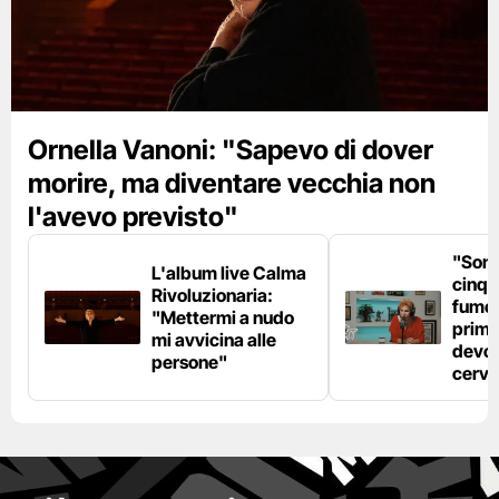
Ornella Vanoni: "Sapevo di dover
morire, ma diventare vecchia non
l'avevo previsto"
"Son
L'album live Calma
cinqu
Rivoluzionaria:
fumo 
"Mettermi a nudo
prima
mi avvicina alle
devo 
persone"
cerve