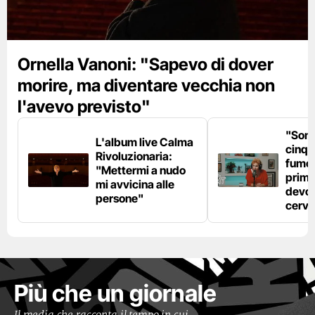
Ornella Vanoni: "Sapevo di dover
morire, ma diventare vecchia non
l'avevo previsto"
"Son
L'album live Calma
cinqu
Rivoluzionaria:
fumo 
"Mettermi a nudo
prima
mi avvicina alle
devo 
persone"
cerve
Più che un giornale
Il media che racconta il tempo in cui